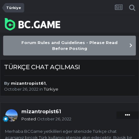
Türkiye
Forum Rules and Guidelines - Please Read
Before Posting
TÜRKÇE CHAT AÇILMASI
By
mizantropist61
,
October 26, 2022
in
Türkiye
mizantropist61
Posted
October 26, 2022
Merhaba BCGame yetkilileri eğer sitenizde Türkçe chat
açarsanız birçok Türk kullanıcı sitenize akın edecektir. Büyük bir