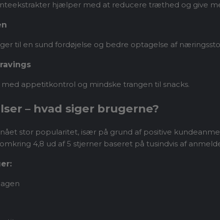
nteekstrakter hjælper med at reducere træthed og give me
en
er til en sund fordøjelse og bedre optagelse af næringsstof
cravings
 med appetitkontrol og mindske trangen til snacks.
ser – hvad siger brugerne?
nået stor popularitet, især på grund af positive kundeanmel
mkring 4,8 ud af 5 stjerner baseret på tusindvis af anmelde
er:
 dagen