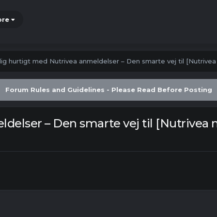
ore
ig hurtigt med Nutrivea anmeldelser – Den smarte vej til [Nutrive
Forum Rules and Guidelines - Please Read Before Posting
delser – Den smarte vej til [Nutrivea 