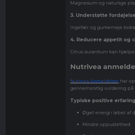
Magnesium og naturlige pla
3. Understøtte fordøjels
Ingefær og gurkemeje bidrag
4. Reducere appetit og 
Citrus aurantium kan hjælpe
Nutrivea anmeldel
har op
Nutrivea Anmeldelser
gennemsnitlig vurdering på o
Typiske positive erfaring
Øget energi i løbet af
Mindre oppustethed