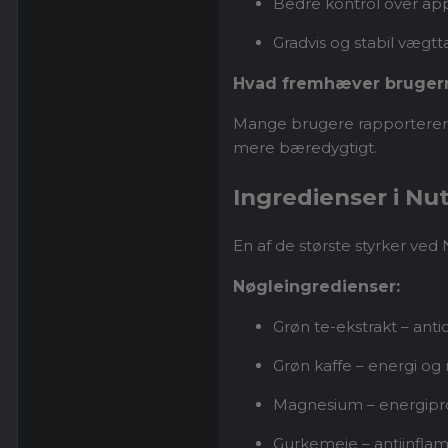
Bedre kontrol over app
Gradvis og stabil vægtt
Hvad fremhæver bruger
Mange brugere rapporterer, a
mere bæredygtigt.
Ingredienser i Nu
En af de største styrker ve
Nøgleingredienser:
Grøn te-ekstrakt – ant
Grøn kaffe – energi o
Magnesium – energipr
Gurkemeje – antiinflam