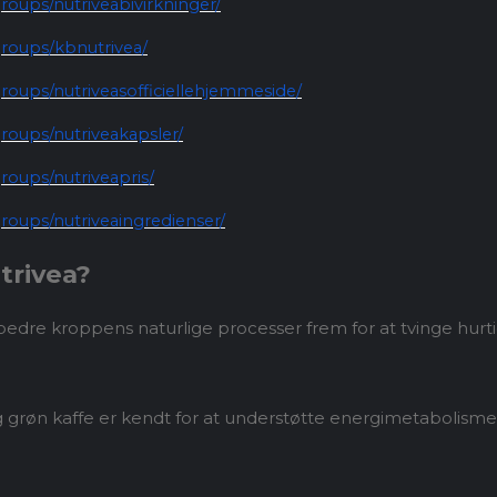
oups/nutriveabivirkninger/
roups/kbnutrivea/
oups/nutriveasofficiellehjemmeside/
oups/nutriveakapsler/
oups/nutriveapris/
oups/nutriveaingredienser/
trivea?
bedre kroppens naturlige processer frem for at tvinge hurtig
 grøn kaffe er kendt for at understøtte energimetabolismen