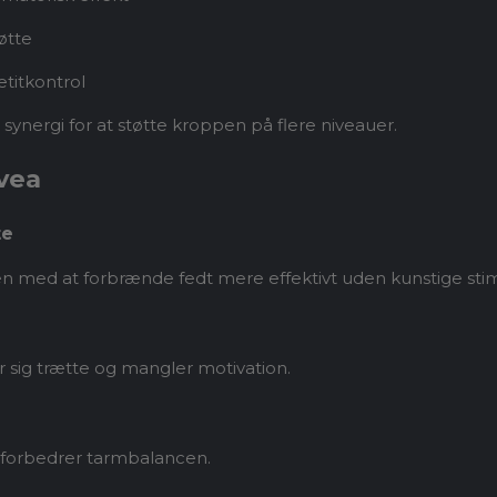
øtte
etitkontrol
 synergi for at støtte kroppen på flere niveauer.
vea
te
n med at forbrænde fedt mere effektivt uden kunstige sti
er sig trætte og mangler motivation.
forbedrer tarmbalancen.