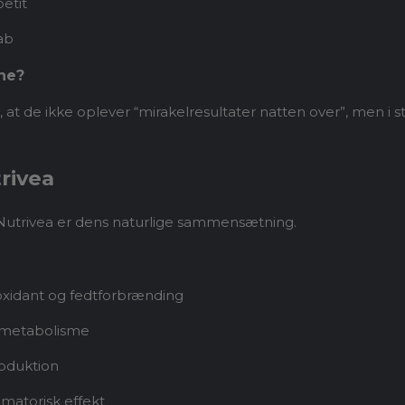
etit
ab
ne?
t de ikke oplever “mirakelresultater natten over”, men i sted
trivea
d Nutrivea er dens naturlige sammensætning.
ioxidant og fedtforbrænding
g metabolisme
oduktion
matorisk effekt