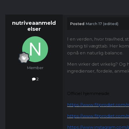
nutriveaanmeld
Posted
March 17
(edited)
elser
I en verden, hvor travlhed, 
løsning til vægttab. Her kom
opnå en naturlig balance.
Men virker det virkelig? Og 
Member
ingredienser, fordele, anme
2
Officiel hjemmeside
https://www.fitprodiet.com/
https://www.fitprodiet.com/nu
https://www.instagram.com