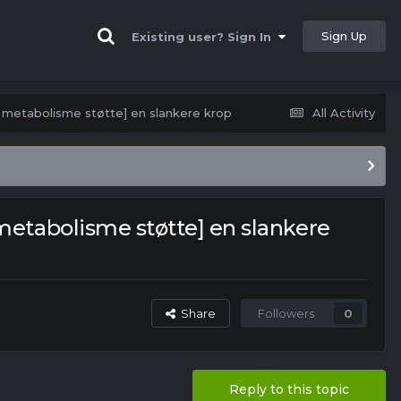
Sign Up
Existing user? Sign In
a metabolisme støtte] en slankere krop
All Activity
metabolisme støtte] en slankere
Share
Followers
0
Reply to this topic