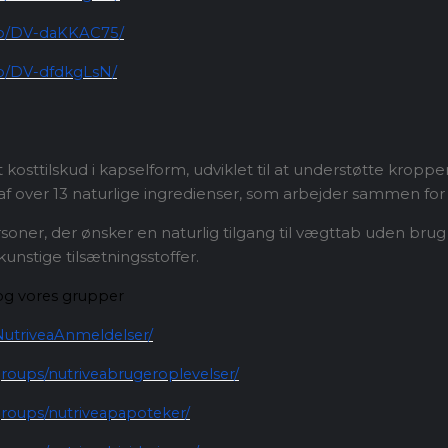
/p/DV-daKKAC75/
/p/DV-dfdkgLsN/
 kosttilskud i kapselform, udviklet til at understøtte krop
f over 13 naturlige ingredienser, som arbejder sammen fo
rsoner, der ønsker en naturlig tilgang til vægttab uden brug
unstige tilsætningsstoffer.
og vores grupper
utriveaAnmeldelser/
roups/nutriveabrugeroplevelser/
roups/nutriveapapoteker/