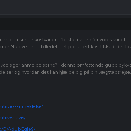
stress og usunde kostvaner ofte står i vejen for vores sundh
mer Nutrivea ind i billedet – et populært kosttilskud, der l
hvad siger anmeldelserne? I denne omfattende guide dykker 
ldelser og hvordan det kan hjælpe dig på din vægttabsrejse.
nutrivea-anmeldelse/
trivea-avis/
/p/DV-dUbEgIeS/