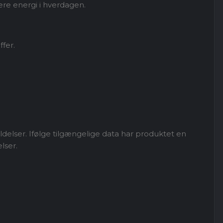
re energi i hverdagen.
fer.
delser. Ifølge tilgængelige data har produktet en
lser.